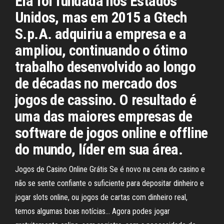
Ela foi fundada nos Estados
Unidos, mas em 2015 a Gtech
S.p.A. adquiriu a empresa e a
ampliou, continuando o ótimo
trabalho desenvolvido ao longo
de décadas no mercado dos
jogos de cassino. O resultado é
uma das maiores empresas de
software de jogos online e offline
do mundo, líder em sua área.
Jogos de Casino Online Grátis Se é novo na cena do casino e
não se sente confiante o suficiente para depositar dinheiro e
jogar slots online, ou jogos de cartas com dinheiro real,
temos algumas boas notícias… Agora podes jogar