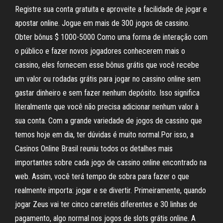
Registre sua conta gratuita e aproveite a facilidade de jogar e
apostar online. Jogue em mais de 300 jogos de cassino.
Obter bônus $ 1000-5000 Como uma forma de interação com
o público e fazer novos jogadores conhecerem mais o
cassino, eles fornecem esse bônus grátis que você recebe
um valor ou rodadas grátis para jogar no cassino online sem
gastar dinheiro e sem fazer nenhum depósito. Isso significa
literalmente que você não precisa adicionar nenhum valor à
sua conta. Com a grande variedade de jogos de cassino que
temos hoje em dia, ter dúvidas é muito normal.Por isso, a
Casinos Online Brasil reuniu todos os detalhes mais
importantes sobre cada jogo de cassino online encontrado na
web. Assim, você terá tempo de sobra para fazer o que
realmente importa: jogar e se divertir. Primeiramente, quando
jogar Zeus vai ter cinco carretéis diferentes e 30 linhas de
pagamento, algo normal nos jogos de slots grátis online. A