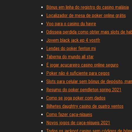
Bônus em linha do registro do casino malásia
Localizador de mesa de poker online grátis
Voo para o casino du havre
Odisseia perdida como obter mais slots de hab
Jovem black jack ep 4 vostfr
Lendas do poker fenton mi
Taberna do mundo all star
É jogar açucareiro casino online seguro
Poker não é suficiente para cegos
Slots para celular sem bônus de depósito, ma
Resumo do poker pendleton spring 2021
Como se joga poker com dados
Bilhetes daughtry casino de quatro ventos
Como fazer caça-níqueis
Novos jogos de caça-níqueis 2021
Todos os jackpot casino sem códigos de bônu