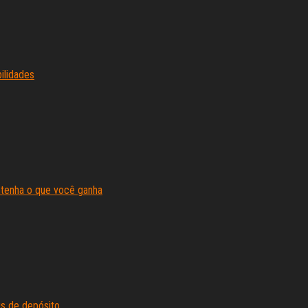
ilidades
ntenha o que você ganha
s de depósito