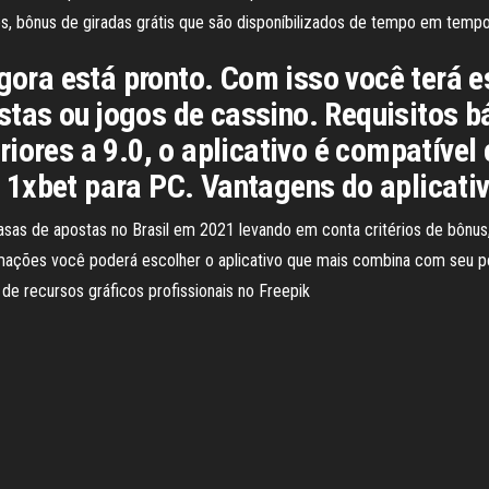
, bônus de giradas grátis que são disponíbilizados de tempo em tempo, 
agora está pronto. Com isso você terá e
as ou jogos de cassino. Requisitos b
iores a 9.0, o aplicativo é compatível
1xbet para PC. Vantagens do aplicati
as de apostas no Brasil em 2021 levando em conta critérios de bônus, 
mações você poderá escolher o aplicativo que mais combina com seu per
de recursos gráficos profissionais no Freepik