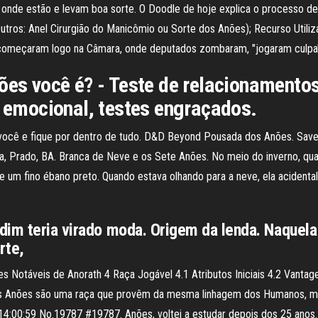
 onde estão e levam boa sorte. O Doodle de hoje explica o processo de
Outros: Anel Cirurgião do Manicômio ou Sorte dos Anões); Recurso Util
 começaram logo na Câmara, onde deputados zombaram, "jogaram culpa"
ões você é? - Teste de relacionamentos
a emocional, testes engraçados.
cê e fique por dentro de tudo. D&D Beyond Pousada dos Anões. Save 
iba, Prado, BA. Branca de Neve e os Sete Anões. No meio do inverno, qu
 de um fino ébano preto. Quando estava olhando para a neve, ela acident
rdim teria virado moda. Origem da lenda. Naque
orte,
es Notáveis de Anorath 4 Raça Jogável 4.1 Atributos Iniciais 4.2 Vantage
 Anões são uma raça que provêm da mesma linhagem dos Humanos, mas 
) 14:00:59 No.19787 #19787. Anões, voltei a estudar depois dos 25 ano