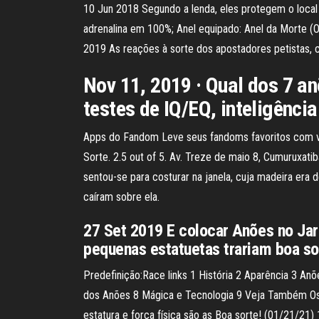
10 Jun 2018 Segundo a lenda, eles protegem o local
adrenalina em 100%; Anel equipado: Anel da Morte (
2019 As reações à sorte dos apostadores petistas,
Nov 11, 2019 · Qual dos 7 an
testes de IQ/EQ, inteligênci
Apps do Fandom Leve seus fandoms favoritos com vo
Sorte. 2.5 out of 5. Av. Treze de maio 8, Cumuruxat
sentou-se para costurar na janela, cuja madeira era
caíram sobre ela.
27 Set 2019 E colocar Anões no Ja
pequenas estatuetas trariam boa s
Predefinição:Race links 1 História 2 Aparência 3 Anõ
dos Anões 8 Mágica e Tecnologia 9 Veja Também Os
estatura e força física são as Boa sorte! (01/21/21