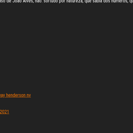
aso de João Alves, não. sortudo por natureza, que sabia dos números, 
way henderson nv
 2021