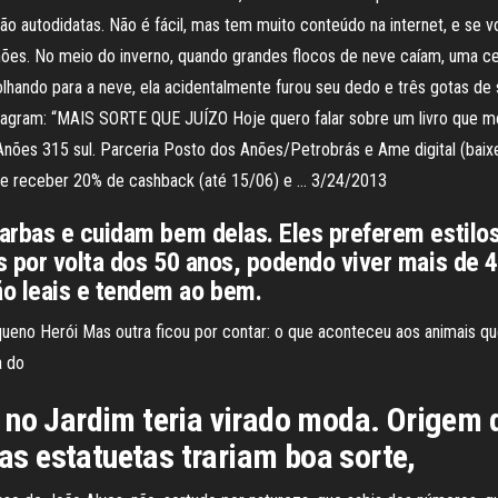
são autodidatas. Não é fácil, mas tem muito conteúdo na internet, e se
ões. No meio do inverno, quando grandes flocos de neve caíam, uma cert
lhando para a neve, ela acidentalmente furou seu dedo e três gotas de
Instagram: “MAIS SORTE QUE JUÍZO Hoje quero falar sobre um livro que 
nões 315 sul. Parceria Posto dos Anões/Petrobrás e Ame digital (baixe
o e receber 20% de cashback (até 15/06) e … 3/24/2013
arbas e cuidam bem delas. Eles preferem estilos
s por volta dos 50 anos, podendo viver mais de 
o leais e tendem ao bem.
ueno Herói Mas outra ficou por contar: o que aconteceu aos animais q
ha do
 no Jardim teria virado moda. Origem 
s estatuetas trariam boa sorte,