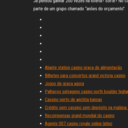
Já pensou ganhar 200 vezes na loteria? Sorte? No c
parte de um grupo chamado “anões do orçamento”.
Aliante station casino praça de alimentação
Bilhetes para concertos grand victoria casino
Jogos de graça agora
Palhaços selvagens casino north boulder high
Cassino perto de wichita kansas
Crédito sem cassino sem depósito na malásia
Recompensas grand mondial do casino
Agente 007 casino royale online latino