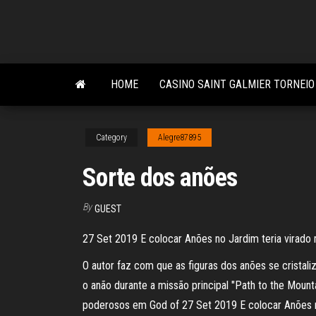
Skip
to
the
content
HOME
CASINO SAINT GALMIER TORNEIO
Category
Alegre87895
Sorte dos anões
By
GUEST
27 Set 2019 E colocar Anões no Jardim teria virado
O autor faz com que as figuras dos anões se crista
o anão durante a missão principal "Path to the Mount
poderosos em God of 27 Set 2019 E colocar Anões n