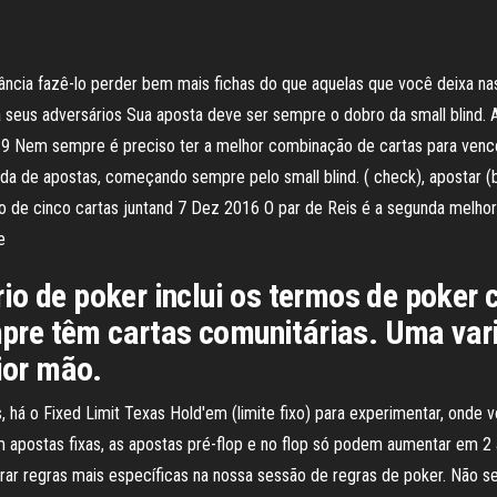
ância fazê-lo perder bem mais fichas do que aquelas que você deixa 
 seus adversários Sua aposta deve ser sempre o dobro da small blind. 
9 Nem sempre é preciso ter a melhor combinação de cartas para vence
a de apostas, começando sempre pelo small blind. ( check), apostar (be
o de cinco cartas juntand 7 Dez 2016 O par de Reis é a segunda melh
ue
io de poker inclui os termos de poker
re têm cartas comunitárias. Uma varia
pior mão.
há o Fixed Limit Texas Hold'em (limite fixo) para experimentar, onde 
m apostas fixas, as apostas pré-flop e no flop só podem aumentar em 2 
rar regras mais específicas na nossa sessão de regras de poker. Não 