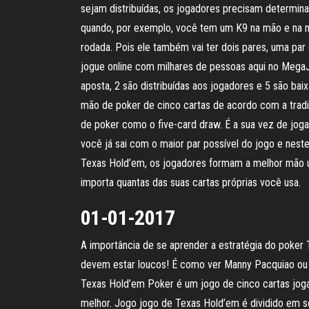
sejam distribuídas, os jogadores precisam determin
quando, por exemplo, você tem um K9 na mão e na me
rodada. Pois ele também vai ter dois pares, uma pa
jogue online com milhares de pessoas aqui no Mega
aposta, 2 são distribuídas aos jogadores e 5 são bai
mão de poker de cinco cartas de acordo com a tradic
de poker como o five-card draw. É a sua vez de jog
você já sai com o maior par possível do jogo e ne
Texas Hold’em, os jogadores formam a melhor mão us
importa quantas das suas cartas próprias você usa.
01-01-2017
A importância de se aprender a estratégia do poker 
devem estar loucos! É como ver Manny Pacquiao ou 
Texas Hold’em Poker é um jogo de cinco cartas joga
melhor. Jogo jogo de Texas Hold’em é dividido em s