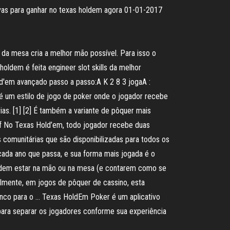
vas para ganhar no texas holdem agora 01-01-2017
da mesa cria a melhor mão possível. Para isso o
oldem é feita engineer slot skills da melhor
d'em avançado passo a passo:A K 2 8 3 jogaA :
é um estilo de jogo de poker onde o jogador recebe
ias. [1] [2] É também a variante de pôquer mais
of No Texas Hold’em, todo jogador recebe duas
comunitárias que são disponibilizadas para todos os
cada ano que passa, e sua forma mais jogada é o
podem estar na mão ou na mesa (e contarem como se
almente, em jogos de pôquer de cassino, esta
cinco para o … Texas HoldEm Poker é um aplicativo
para separar os jogadores conforme sua experiência