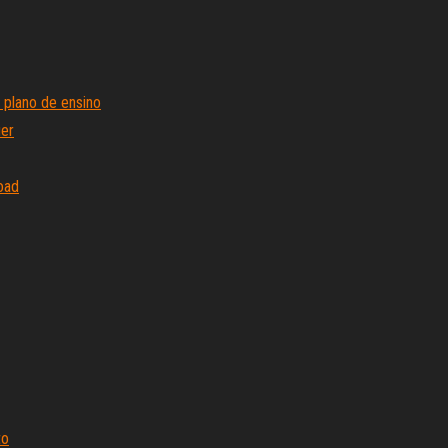
 plano de ensino
uer
oad
to