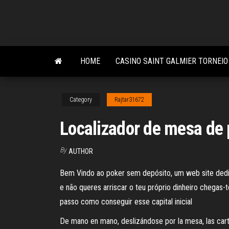
Skip
to
the
content
HOME
CASINO SAINT GALMIER TORNEIO
Category
Rajtar31672
Localizador de mesa de 
By
AUTHOR
Bem Vindo ao poker sem depósito, um web site dedi
e não queres arriscar o teu próprio dinheiro chegas-t
passo como conseguir esse capital inicial
De mano en mano, deslizándose por la mesa, las carta