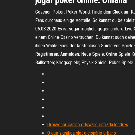
Govenor-Poker; Poker-World; Finde dein Glück am Kart
Fans durchaus einige Vorteile. So kannst du beispie
06.03.2020 Es ist sogar möglich, gegen andere Live-S
einem Online-Casino versuchen. Du kannst auch deine
ihnen Wähle eines der kostenlosen Spiele von S
Registrieren; Anmelden; Neue Spiele; Online Spiele 
Ballketten; Kriegsspiele; Physik Spiele; Poker Spiele 
Grosvenor casino edgware estrada londres
O que significa slot dicionário urbano