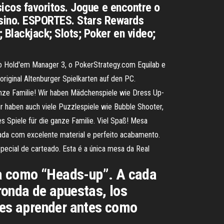
cos favoritos. Jogue e encontre o
ssino. ESPORTES. Stars Rewards
lackjack; Slots; Poker en video;
 do Hold'em Manager 3, o PokerStrategy.com Equilab e
riginal Altenburger Spielkarten auf den PC.
 ganze Familie! Wir haben Mädchenspiele wie Dress Up-
ir haben auch viele Puzzlespiele wie Bubble Shooter,
s Spiele für die ganze Familie. Viel Spaß! Mesa
zada com excelente material e perfeito acabamento.
ecial de carteado. Esta é a única mesa da Real
na como “Heads-up”. A cada
ronda de apuestas, los
ebes aprender antes como