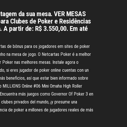
montagem da sua mesa. VER MESAS
para Clubes de Poker e Residências
 A partir de: R$ 3.550,00. Em até
rtas de bônus para os jogadores em sites de poker
nho na mesa de jogo. O Netcartas Poker é a melhor
r Poker nas melhores mesas. Instale agora o
ado, si eres jugador de poker online cuentas con un
más beneficios, así que estar bien informado sobre
top MILLIONS Online #06 Mini Omaha High Roller
s. Encuentra más juegos como Governor Of Poker 3 en
 clubes privados del mundo, ¡y presume una
cia de poker a millones de jugadores reales de más