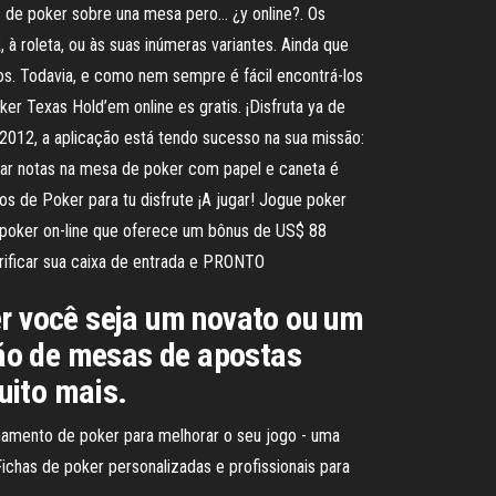
s de poker sobre una mesa pero… ¿y online?. Os
 à roleta, ou às suas inúmeras variantes. Ainda que
os. Todavia, e como nem sempre é fácil encontrá-los
er Texas Hold’em online es gratis. ¡Disfruta ya de
012, a aplicação está tendo sucesso na sua missão:
omar notas na mesa de poker com papel e caneta é
s de Poker para tu disfrute ¡A jugar! Jogue poker
 poker on-line que oferece um bônus de US$ 88
rificar sua caixa de entrada e PRONTO
er você seja um novato ou um
ão de mesas de apostas
uito mais.
namento de poker para melhorar o seu jogo - uma
ichas de poker personalizadas e profissionais para