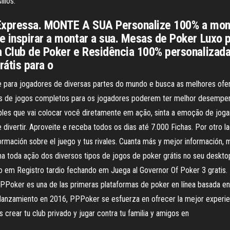
lios.
ga Expressa. MONTE A SUA Personalize 100% a 
e inspirar a montar a sua. Mesas de Poker Luxo 
a Club de Poker e Residência 100% personalizada.
átis para o
ne para jogadores de diversas partes do mundo e busca as melhores ofe
tis de jogos completos para os jogadores poderem ter melhor desempe
ples que vai colocar você diretamente em ação, sinta a emoção de joga
 divertir. Aproveite e receba todos os dias até 7.000 Fichas. Por otro l
formación sobre el juego y tus rivales. Cuanta más y mejor información, 
nha toda ação dos diversos tipos de jogos de poker grátis no seu desk
ndo em Registro tardio fechando em Juega al Governor Of Poker 3 grati
Poker es una de las primeras plataformas de poker en línea basada en
anzamiento en 2016, PPPoker se esfuerza en ofrecer la mejor experien
rear tu club privado y jugar contra tu familia y amigos en