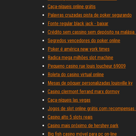
Caça-níqueis online grátis
Palavras cruzadas pista de poker segurando
Fonte regular black jack - baixar
Crédito sem cassino sem depósito na malásia
Segredos vencedores do poker online
Poker é américa new york times
Radica mega milhões slot machine
Pequeno casino rue louis loucheur 69009
Roleta do casino virtual online
Mesas de pôquer personalizadas louisville ky
Casino clermont ferrand marx dormoy
Caça-níqueis las vegas
Jogos de slot online grátis com recompensas 
Casino alto 5 slots reais
Casino mais próximo de hershey park
Big fish casino móvel para pc on-line