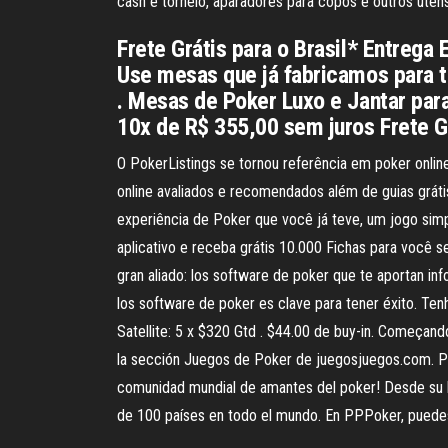
cash e torneio, aparadores para copos e outros utensí
Frete Grátis para o Brasil* Entre
Use mesas que já fabricamos para t
. Mesas de Poker Luxo e Jantar par
10x de R$ 355,00 sem juros Frete Gr
O PokerListings se tornou referência em poker onli
online avaliados e recomendados além de guias grá
experiência de Poker que você já teve, um jogo sim
aplicativo e receba grátis 10.000 Fichas para você se
gran aliado: los software de poker que te aportan in
los software de poker es clave para tener éxito. Te
Satellite: 5 x $320 Gtd . $44.00 de buy-in. Começa
la sección Juegos de Poker de juegosjuegos.com. PP
comunidad mundial de amantes del poker! Desde su l
de 100 países en todo el mundo. En PPPoker, puedes c