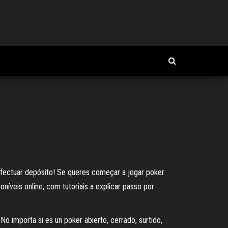
fectuar depósito! Se queres começar a jogar poker
níveis online, com tutoriais a explicar passo por
o importa si es un poker abierto, cerrado, surtido,