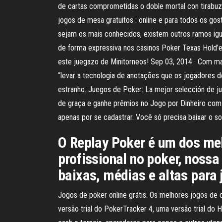
de cartas comprometidas o doble mortal con tirabuzó
jogos de mesa gratuitos : online e para todos os gos
sejam os mais conhecidos, existem outros ramos igu
de forma expressiva nos casinos Poker Texas Hold’em 
este juegazo de Minitorneos! Sep 03, 2014 · Com ma
“levar a tecnologia de anotações que os jogadores 
estranho. Juegos de Poker: La mejor selección de j
de graça e ganhe prêmios no Jogo por Dinheiro com 
apenas por se cadastrar. Você só precisa baixar o s
O Replay Poker é um dos mel
profissional no poker, nos
baixas, médias e altas para
Jogos de poker online grátis. Os melhores jogos de
versão trial do PokerTracker 4, uma versão trial do