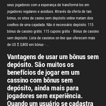
seus jogadores com a esperança de transformá-los em
jogadores regulares e assíduos. Através da oferta de tais
bónus, os sites de casino sem depósito online matam dois
coelhos de uma cajadada. Não é necessário depósito. 115
bônus de cassino grátis. 115 cupons grátis - Bônus de cassino
sem depósito. Lista de cassinos on-line que oferecem mais
de US $ 3,800 em bônus - …
Vantagens de usar um bônus sem
depósito. São muitos os
benefícios de jogar em um
cassino com bônus sem
depósito, ainda mais para
jogadores sem experiência.
Quando um usuário se cadastra