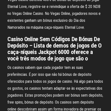
Eternal Love, registre-se e reivindique a oferta de $ 20 NDB
no Vegas Online Casino. No Vegas Online, jogadores novos e
existentes ganham um bônus exclusivo do Dia dos
Namorados na máquina caça-níqueis Eternal Love.
Casino Online Sem Códigos De Bónus De
Depósito – Lista de demos de jogos de O
caça-níqueis Jackpot 6000 oferece a
você três modos de jogo que são o
Os casinos sabem que cada jogador tem as suas
preferências. É por isso que não há bónus de depósito
oferecidos para todos os jogos de casino. Há algo para todos
os gostos, os casinos tentam adaptar-se às expectativas dos
jogadores. Estas promoções podem ser bónus sem depósito,
free spins, bónus de depósito. Os casinos sem depósito
online descobriram assim um forma inovadora de premiar os