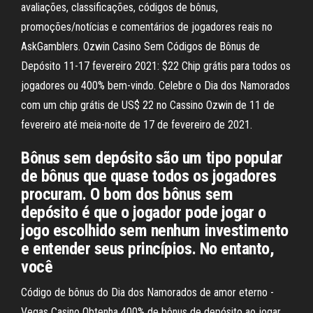
avaliações, classificações, códigos de bônus,
promoções/notícias e comentários de jogadores reais no
AskGamblers. Ozwin Casino Sem Códigos de Bônus de
Depósito 11-17 fevereiro 2021: $22 Chip grátis para todos os
jogadores ou 400% bem-vindo. Celebre o Dia dos Namorados
com um chip grátis de US$ 22 no Cassino Ozwin de 11 de
fevereiro até meia-noite de 17 de fevereiro de 2021.
Bônus sem depósito são um tipo popular
de bônus que quase todos os jogadores
procuram. O bom dos bônus sem
depósito é que o jogador pode jogar o
jogo escolhido sem nenhum investimento
e entender seus princípios. No entanto,
você
Código de bônus do Dia dos Namorados de amor eterno -
Vegas Casino Obtenha 400% de bônus de depósito ao jogar